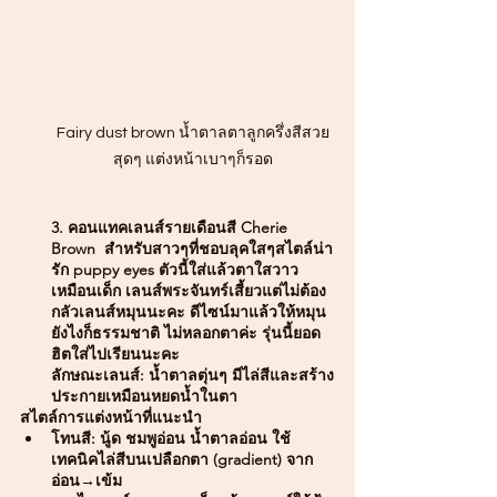
Fairy dust brown น้ำตาลตาลูกครึ่งสีสวย
สุดๆ แต่งหน้าเบาๆก็รอด
3. คอนแทคเลนส์รายเดือนสี Cherie 
Brown  สำหรับสาวๆที่ชอบลุคใสๆสไตล์น่า
รัก puppy eyes ตัวนี้ใส่แล้วตาใสวาว
เหมือนเด็ก เลนส์พระจันทร์เสี้ยวแต่ไม่ต้อง
กลัวเลนส์หมุนนะคะ ดีไซน์มาแล้วให้หมุน
ยังไงก็ธรรมชาติ ไม่หลอกตาค่ะ รุ่นนี้ยอด
ฮิตใส่ไปเรียนนะคะ
ลักษณะเลนส์: น้ำตาลตุ่นๆ มีไล่สีและสร้าง
ประกายเหมือนหยดน้ำในตา
สไตล์การแต่งหน้าที่แนะนำ
โทนสี: นู้ด ชมพูอ่อน น้ำตาลอ่อน ใช้
เทคนิคไล่สีบนเปลือกตา (gradient) จาก
อ่อน→เข้ม