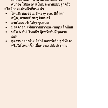
คบางๆ ใส่แล้วตาเป็นประกายแบบลูกครึ่ง
สไตล์การแต่งหน้าที่แนะนำ
โทนสี: ทองอ่อน, Smoky eye, สีน้ำตา
ลนู้ด, บรอนซ์ ชมพูชิมเมอร์ 
อายไลเนอร์: ได้ทุกรูปแบบ
มาสคาร่า: เพิ่มความยาวและวอลุ่มเล็กน้อย
บลัช & ลิป: โทนพีชนู้ดหรือลิปสีกุหลาบ
อ่อน
ลุคงานกลางคืน: ใส่กลิตเตอร์เล็ก ๆ ที่หัวตา
หรือใต้โหนกคิ้ว เพิ่มความเปล่งประกาย