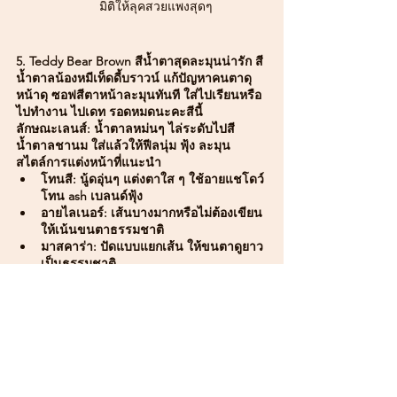
มิติให้ลุคสวยแพงสุดๆ
5. Teddy Bear Brown สีน้ำตาสุดละมุนน่ารัก สี
น้ำตาลน้องหมีเท็ดดี้บราวน์ แก้ปัญหาคนตาดุ 
หน้าดุ ซอฟสีตาหน้าละมุนทันที ใส่ไปเรียนหรือ
ไปทำงาน ไปเดท รอดหมดนะคะสีนี้
ลักษณะเลนส์: น้ำตาลหม่นๆ ไล่ระดับไปสี
น้ำตาลชานม ใส่แล้วให้ฟีลนุ่ม ฟุ้ง ละมุน
สไตล์การแต่งหน้าที่แนะนำ
โทนสี: นู้ดอุ่นๆ แต่งตาใส ๆ ใช้อายแชโดว์
โทน ash เบลนด์ฟุ้ง
อายไลเนอร์: เส้นบางมากหรือไม่ต้องเขียน 
ให้เน้นขนตาธรรมชาติ
มาสคาร่า: ปัดแบบแยกเส้น ให้ขนตาดูยาว
เป็นธรรมชาติ
บลัช & ลิป: โทนพีชอ่อนหรือลิปทินต์แบบ
เกาหลี
ไฮไลท์: ใช้น้อย เน้นผิวฉ่ำธรรมชาติ
ส่วนเสริม: เทคนิคแต่งหน้า/ภาพรวมที่ใช้ได้กับ
ทุกสีเลนส์
เบสผิว: เก็บงานผิวเป็นธรรมชาติ ไม่หนา