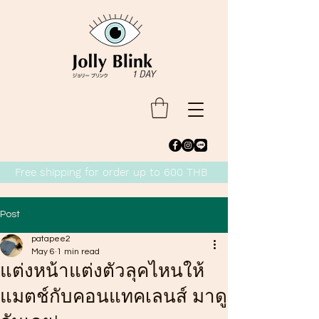
Free shipping for order up to 600 THB
Post
patapee2
May 6
1 min read
แต่งหน้าแต่งตัวลุคไหนให้
แมตช์กับคอนแทคเลนส์ มาดู