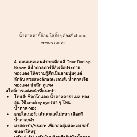
น้ำตาลตาขี้อ้อน ใสปิ๊งๆ ต้องสี cherie 
brown เลยค่ะ
4. คอนแทคเลนส์รายเดือนสี Dear Darling 
Brown สีน้ำตาลดาร์จีลิงเจือประกาย
ทองแดง ให้ความรู้สึกเป็นสายนุ่มๆแต่
ลึกลับ สวยแพงลักษณะเลนส์: น้ำตาลเจือ
ทองแดง นุ่มลึก ดูแพง
สไตล์การแต่งหน้าที่แนะนำ
โทนสี: ช็อกโกแลต น้ำตาลคาราเมล ทอง
อุ่น ใช้ smokey eye เบา ๆ โทน
น้ำตาล‑ทอง
อายไลเนอร์: เส้นคมแต่ไม่หนา เลือกสี
น้ำตาล/ดำ
มาสคาร่า/ขนตา: เพิ่มวอลลุ่มและเลเยอร์
ขนตาให้หรู