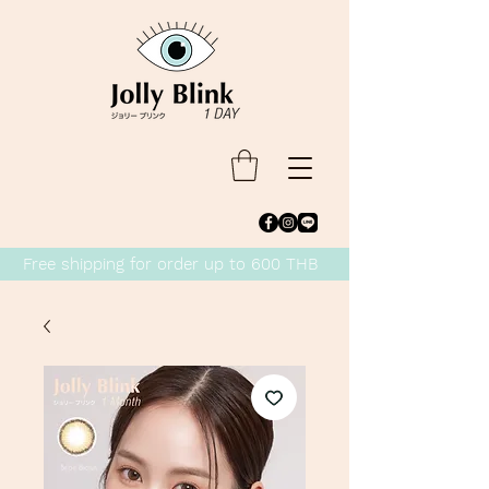
Free shipping for order up to 600 THB