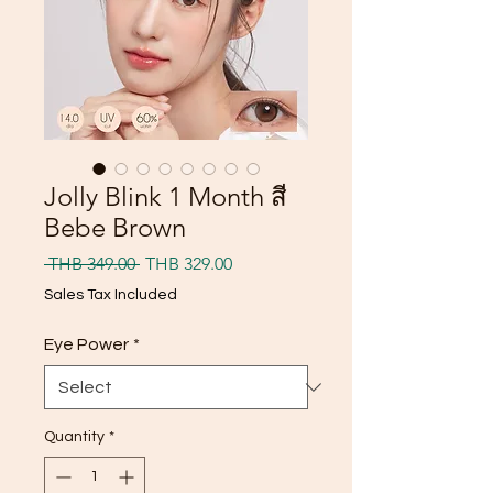
Jolly Blink 1 Month สี
Bebe Brown
Regular
Sale
 THB 349.00 
THB 329.00
Price
Price
Sales Tax Included
Eye Power
*
Quantity
*